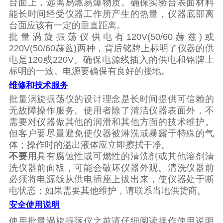
台面上，远离易燃易爆物质。确保实验台表面材料
能长时间经受仪器工作所产生的热量，仪器底部离
台面应该有一定的垂直距离。
批量涡旋振荡仪
供电有
120V(50/60
赫兹
)
或
220V(50/60
赫兹
)
两种，背后铭牌上标明了仪器的供
电是
120
或
220V
。确保电源线插入的供电和铭牌上
标明的一致。电源要确保有良好的接地。
维修和技术服务
批量涡旋振荡仪
的设计理念是长时间提供可信赖的
无故障操作服务。使用者除了清洁仪器表面外，不
需要对仪器做其他的润滑和其他方面的技术维护。
但客户要尽量避免使仪器被淋洗或暴露于特殊的气
体；操作时的溢出液体应立即擦拭干净。
不要
用具有腐蚀性或可燃性的清洗剂或其他溶剂清
洗仪器前面板，可能会破坏仪器外观。清洗仪器前
必须将电源线从供电插座上拔出来，使仪器处于断
电状态；如果需要其他维护，请联系当地供货商。
安全使用说明
使用
批量涡旋振荡仪
之前请仔细阅读操作使用说明