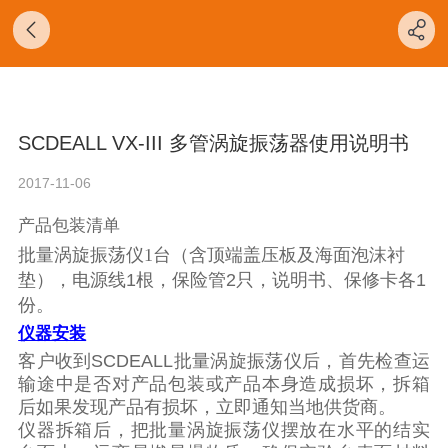
管理规定》
，免费域名不支持评论、留言功能与内容显示，
SCDEALL VX-III 多管涡旋振荡器使用说明书
2017-11-06
产品包装清单
批量涡旋振荡仪
1
台（含顶端盖压板及海面泡沫衬
垫），电源线
1
根，保险管
2
只，说明书、保修卡各
1
份。
仪器安装
客户收到
SCDEALL
批量涡旋振荡仪
后，首先检查运
输途中是否对产品包装或产品本身造成损坏，拆箱
后如果发现产品有损坏，立即通知当地供货商。
仪器拆箱后，把
批量涡旋振荡仪
摆放在水平的结实