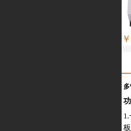
￥
多
功
1
板