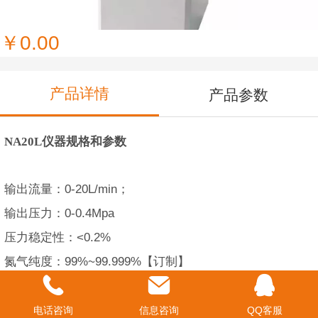
NA20L 氮气发生器
￥0.00
产品详情
产品参数
NA20L仪器规格和参数
输出流量：
0-20L/min
；
输出压力：
0-0.4Mpa
压力稳定性：
<0.2%
氮气纯度：
99%~99.999%【订制】
最大功率：
750W
含水量露点：
小于
-60
℃
电话咨询
信息咨询
QQ客服